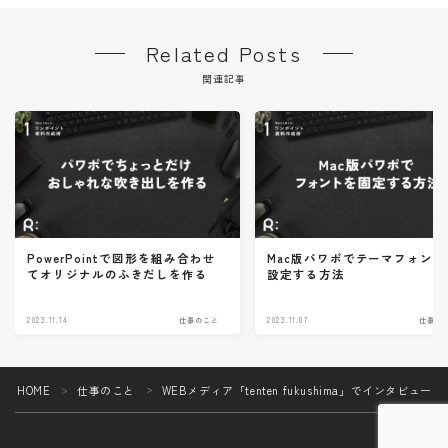
Related Posts
関連記事
PowerPointで図形を組み合わせ
Mac版パワポでテーマフォント
てオリジナルのふきだしを作る
設定する方法
2023.11.14
仕事のこと
2023.11.07
仕事の
HOME
仕事のこと
WEBメディア「tenten fukushima」でインタビュ
＞
＞