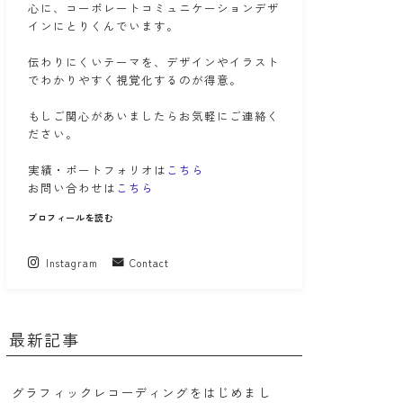
心に、コーポレートコミュニケーションデザ
インにとりくんでいます。
伝わりにくいテーマを、デザインやイラスト
でわかりやすく視覚化するのが得意。
もしご関心があいましたらお気軽にご連絡く
ださい。
実績・ポートフォリオは
こちら
お問い合わせは
こちら
プロフィールを読む
Instagram
Contact
最新記事
グラフィックレコーディングをはじめまし