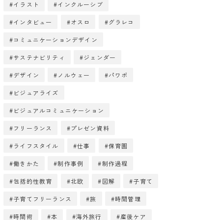
イラスト
インクルーシブ
インタビュー
オスロ
グラレコ
コミュニケーションデザイン
サステナビリティ
ジェンダー
デザイン
ノルウェー
パワポ
ビジュアライズ
ビジュアルコミュニケーション
フリーランス
プレゼン資料
ライフスタイル
仕事
保育園
働きかた
制作事例
制作過程
包括的性教育
北欧
図解
子育て
子育てフリーランス
旅
時間管理
時間術
本
海外旅行
産後ケア